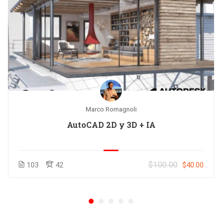
Marco Romagnoli
AutoCAD 2D y 3D + IA
$100.00
103
42
$40.00