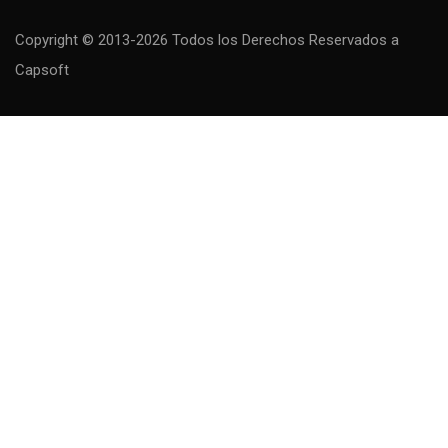
Copyright © 2013-2026 Todos los Derechos Reservados
a
Capsoft
MAS INFORMACIÓN
Descubre todos los cursos que tenemos para ti.
Visita nuestra plantilla de cursos online y
elije el que mas te guste. Tú también puedes
ser un experto!
CURSOS DISPONIBLES