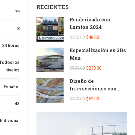
RECIENTES
79
Renderizado con
Lumion 2024
8
$48.00
$120.00
24 horas
Especialización en 3Ds
Max
Todos los
$230.00
$576.00
niveles
Diseño de
Español
Intersecciones con
Civil 3D
$52.00
$130.00
43
Individual