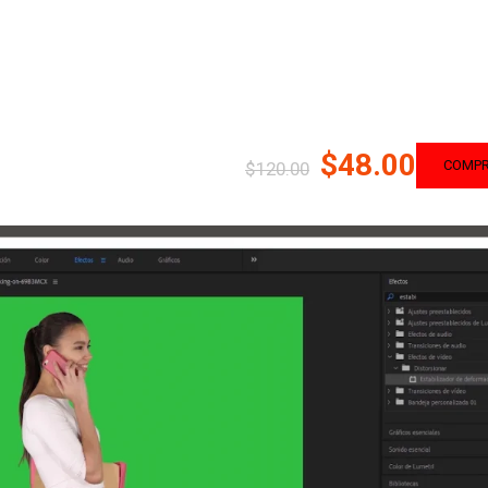
$48.00
COMP
$120.00