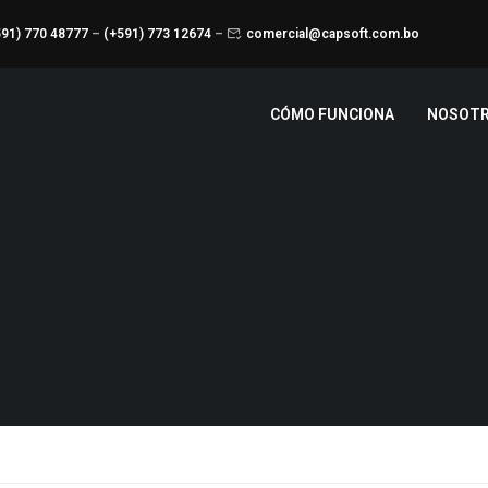
591) 770 48777
–
(+591) 773 12674
–
comercial@capsoft.com.bo
CÓMO FUNCIONA
NOSOT