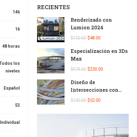
RECIENTES
146
Renderizado con
Lumion 2024
16
$48.00
$120.00
48 horas
Especialización en 3Ds
Max
Todos los
$230.00
$576.00
niveles
Diseño de
Español
Intersecciones con
Civil 3D
$52.00
$130.00
53
Individual