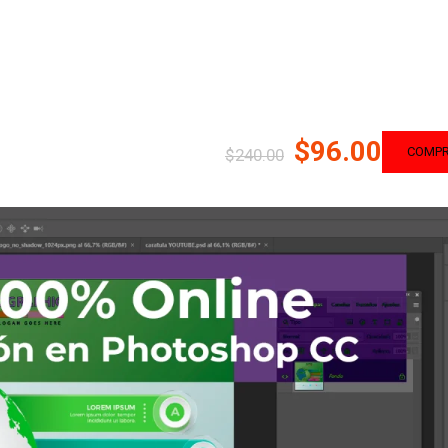
$96.00
COMP
$240.00