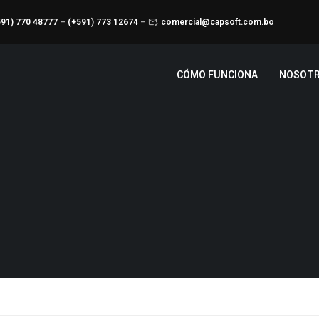
591) 770 48777
–
(+591) 773 12674
–
comercial@capsoft.com.bo
CÓMO FUNCIONA
NOSOT